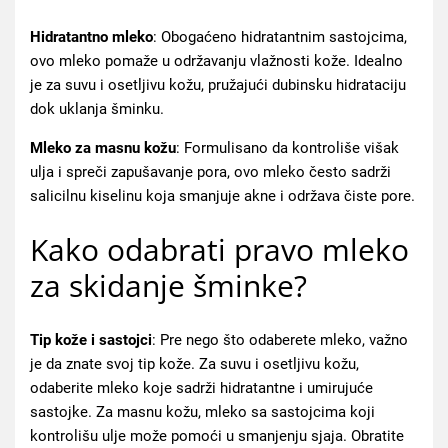
Hidratantno mleko
: Obogaćeno hidratantnim sastojcima,
ovo mleko pomaže u održavanju vlažnosti kože. Idealno
je za suvu i osetljivu kožu, pružajući dubinsku hidrataciju
dok uklanja šminku.
Mleko za masnu kožu
: Formulisano da kontroliše višak
ulja i spreči zapušavanje pora, ovo mleko često sadrži
salicilnu kiselinu koja smanjuje akne i održava čiste pore.
Kako odabrati pravo mleko
za skidanje šminke?
Tip kože i sastojci
: Pre nego što odaberete mleko, važno
je da znate svoj tip kože. Za suvu i osetljivu kožu,
odaberite mleko koje sadrži hidratantne i umirujuće
sastojke. Za masnu kožu, mleko sa sastojcima koji
kontrolišu ulje može pomoći u smanjenju sjaja. Obratite