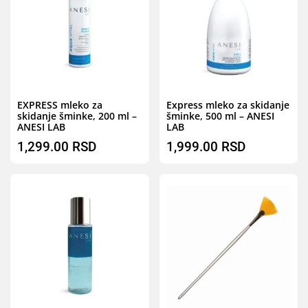
Brz pregled
B
EXPRESS mleko za
Express mleko za skidanje
skidanje šminke, 200 ml –
šminke, 500 ml – ANESI
ANESI LAB
LAB
1,299.00
RSD
1,999.00
RSD
Brz pregled
B