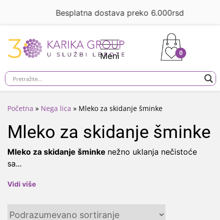
Besplatna dostava preko 6.000rsd
0
Početna
»
Nega lica
»
Mleko za skidanje šminke
Mleko za skidanje šminke
Mleko za skidanje šminke
nežno uklanja nečistoće
sa
...
Vidi više