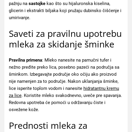
pažnju na
sastojke
kao što su hijaluronska kiselina,
glicerin i ekstrakti biljaka koji pružaju dubinsko čišćenje i
umirivanje.
Saveti za pravilnu upotrebu
mleka za skidanje šminke
Pravilna primena
: Mleko nanesite na pamučni tufer i
nežno pređite preko lica, posebno pazeći na područja sa
šminkom. Izbegavajte područje oko očiju ako proizvod
nije namenjen za to područje. Nakon uklanjanja šminke,
lice isperite toplom vodom i nanesite
hidratantnu kremu
za lice
. Koristite mleko svakodnevno, uveče pre spavanja.
Redovna upotreba će pomoći u održavanju čiste i
osvežene kože.
Prednosti mleka za