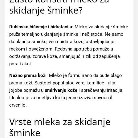
skidanje šminke?
Dubinsko čišćenje i hidratacija
: Mleko za skidanje šminke
pruža temeljno uklanjanje šminke i nečistoća. Ne samo
da uklanja šminku, već i hidrira kožu, ostavljajući je
mekom i osveženom. Redovna upotreba pomaže u
održavanju zdrave kože, smanjujući rizik od zapušenja
pora i akni.
Nežno prema kož
i: Mleko je formulirano da bude blago
prema koži. Sastojci poput aloe vere, kamilice i ulja
jojobe pomažu u
umirivanju kože
i sprečavanju iritacija.
Idealno je za osetljivu kožu jer ne izaziva suvoću ili
crvenilo.
Vrste mleka za skidanje
šminke