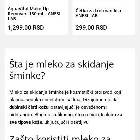
AquaVital Make-Up
Četka za tretman lica –
Remover, 150 ml – ANESI
ANESI LAB
LAB
1,299.00
RSD
299.00
RSD
Šta je mleko za skidanje
šminke?
Mleko za skidanje šminke je kozmetički proizvod koji
uklanja šminku i nečistoće sa lica. Dizajnirano je da
dubinski čisti kožu
, ostavljajući je osveženom i
hidriranom. Blago je i efikasno, što ga čini idealnim
za
sve tipove kože
, uključujući i osetljivu.
Zašto koristiti mleko za