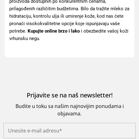
proizvoda dostupnih po konkurentnim cenama,
prilagođenih različitim budžetima. Bilo da tražite mleko za
hidrataciju, kontrolu ulja ili umirenje kože, kod nas ćete
pronaći visokokvalitetne opcije koje ispunjavaju vaše
potrebe.
Kupujte online brzo
i lako
i obezbedite vašoj koži
vrhunsku negu.
Prijavite se na naš newsletter!
Budite u toku sa našim najnovijim ponudama i
objavama.
U
n
e