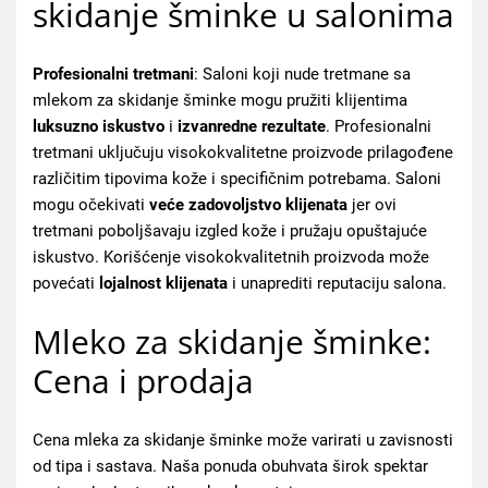
skidanje šminke u salonima
Profesionalni tretmani
: Saloni koji nude tretmane sa
mlekom za skidanje šminke mogu pružiti klijentima
luksuzno iskustvo
i
izvanredne rezultate
. Profesionalni
tretmani uključuju visokokvalitetne proizvode prilagođene
različitim tipovima kože i specifičnim potrebama. Saloni
mogu očekivati
veće zadovoljstvo klijenata
jer ovi
tretmani poboljšavaju izgled kože i pružaju opuštajuće
iskustvo. Korišćenje visokokvalitetnih proizvoda može
povećati
lojalnost klijenata
i unaprediti reputaciju salona.
Mleko za skidanje šminke:
Cena i prodaja
Cena mleka za skidanje šminke može varirati u zavisnosti
od tipa i sastava. Naša ponuda obuhvata širok spektar