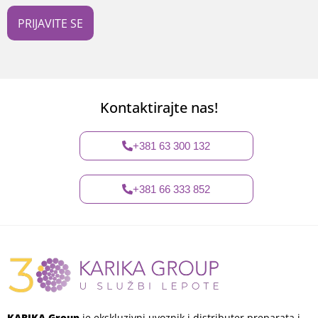
s
i
PRIJAVITE SE
t
e
e
-
m
a
Kontaktirajte nas!
i
l
a
+381 63 300 132
d
r
e
+381 66 333 852
s
u
*
KARIKA Group
je ekskluzivni uvoznik i distributer preparata i