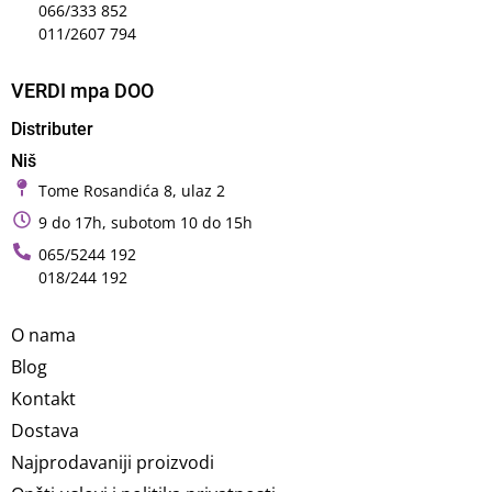
066/333 852
011/2607 794
VERDI mpa DOO
Distributer
Niš
Tome Rosandića 8, ulaz 2
9 do 17h, subotom 10 do 15h
065/5244 192
018/244 192
O nama
Blog
Kontakt
Dostava
Najprodavaniji proizvodi