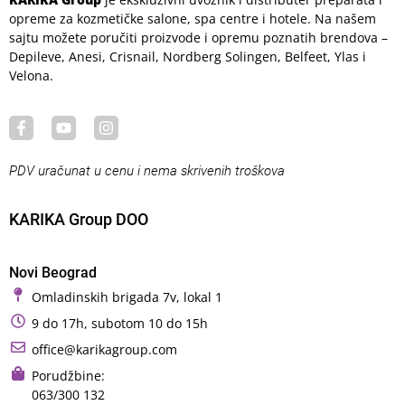
opreme za kozmetičke salone, spa centre i hotele. Na našem
sajtu možete poručiti proizvode i opremu poznatih brendova –
Depileve, Anesi, Crisnail, Nordberg Solingen, Belfeet, Ylas i
Velona.
PDV uračunat u cenu i nema skrivenih troškova
KARIKA Group DOO
Novi Beograd
Omladinskih brigada 7v, lokal 1
9 do 17h, subotom 10 do 15h
office@karikagroup.com
Porudžbine:
063/300 132