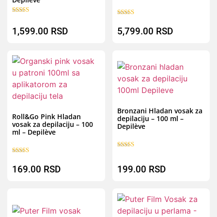
Ocenjeno sa
Ocenjeno sa
5.00
5.00
1,599.00
RSD
5,799.00
RSD
od 5
od 5
B
Brz pregled
Bronzani Hladan vosak za
Roll&Go Pink Hladan
depilaciju – 100 ml –
vosak za depilaciju – 100
Depilève
ml – Depilève
Ocenjeno sa
Ocenjeno sa
5.00
5.00
od 5
169.00
RSD
199.00
RSD
od 5
Brz pregled