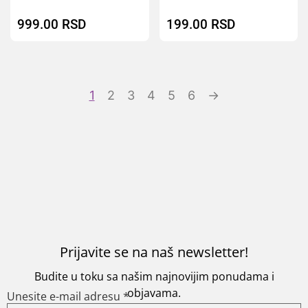
Ocenjeno sa
Ocenjeno sa
5.00
5.00
999.00
RSD
199.00
RSD
od 5
od 5
1
2
3
4
5
6
→
Prijavite se na naš newsletter!
Budite u toku sa našim najnovijim ponudama i
objavama.
Unesite e-mail adresu
*