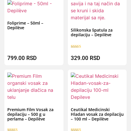
Brz pregled
B
Foliprime – 50ml –
Depilève
Silikonska špatula za
depilaciju – Depilève
Ocenjeno sa
5.00
799.00
RSD
329.00
RSD
od 5
Brz pregled
B
Premium Film Vosak za
Ceutikal Medicinski
depilaciju – 500 g u
Hladan vosak za depilaciju
perlama – Depilève
– 100 ml – Depilève