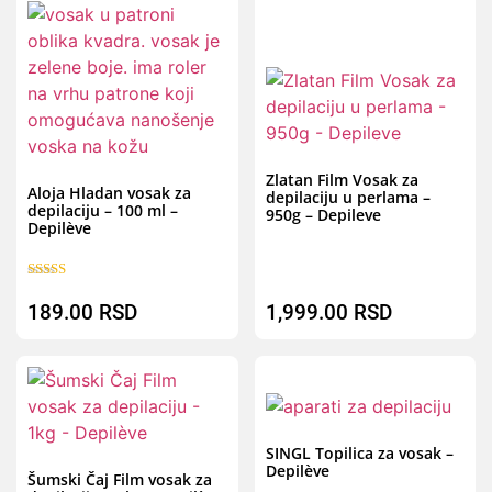
B
Brz pregled
Zlatan Film Vosak za
Aloja Hladan vosak za
depilaciju u perlama –
depilaciju – 100 ml –
950g – Depileve
Depilève
Ocenjeno sa
5.00
189.00
RSD
1,999.00
RSD
od 5
B
Brz pregled
SINGL Topilica za vosak –
Depilève
Šumski Čaj Film vosak za