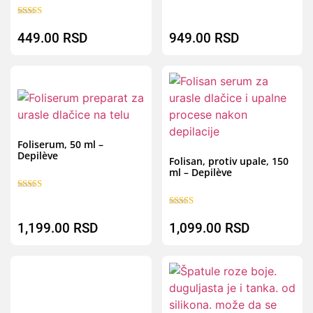
Ocenjeno sa
5.00
449.00
RSD
949.00
RSD
od 5
Brz pregled
B
Foliserum, 50 ml –
Depilève
Folisan, protiv upale, 150
ml – Depilève
Ocenjeno sa
5.00
Ocenjeno sa
od 5
5.00
1,199.00
RSD
1,099.00
RSD
od 5