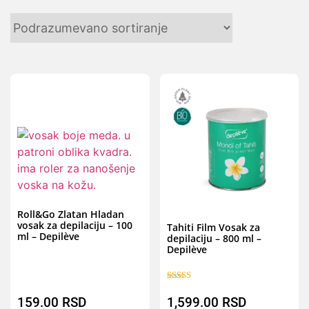
Brz pregled
B
Roll&Go Zlatan Hladan
vosak za depilaciju – 100
Tahiti Film Vosak za
ml – Depilève
depilaciju – 800 ml –
Depilève
Ocenjeno sa
5.00
159.00
RSD
1,599.00
RSD
od 5