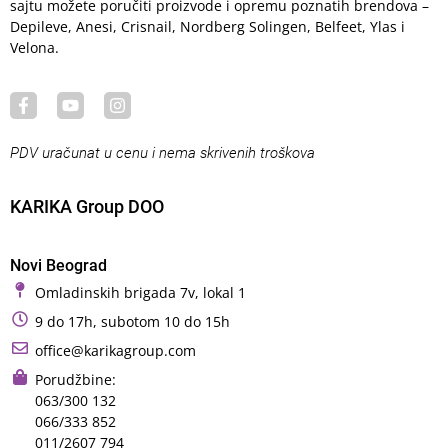
sajtu možete poručiti proizvode i opremu poznatih brendova –
Depileve, Anesi, Crisnail, Nordberg Solingen, Belfeet, Ylas i
Velona.
PDV uračunat u cenu i nema skrivenih troškova
KARIKA Group DOO
Novi Beograd
Omladinskih brigada 7v, lokal 1
9 do 17h, subotom 10 do 15h
office@karikagroup.com
Porudžbine:
063/300 132
066/333 852
011/2607 794