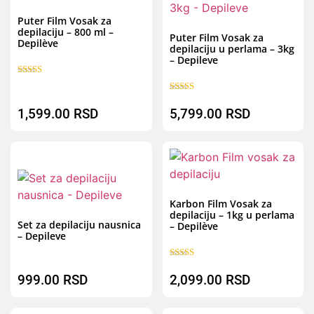
B
Puter Film Vosak za
depilaciju – 800 ml –
Puter Film Vosak za
Depilève
depilaciju u perlama – 3kg
– Depileve
Ocenjeno sa
5.00
Ocenjeno sa
od 5
5.00
1,599.00
RSD
5,799.00
RSD
od 5
B
Brz pregled
Karbon Film Vosak za
depilaciju – 1kg u perlama
Set za depilaciju nausnica
– Depilève
– Depileve
Ocenjeno sa
5.00
999.00
RSD
2,099.00
RSD
od 5