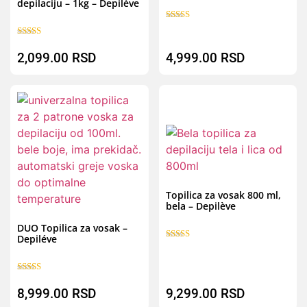
depilaciju – 1kg – Depilève
Ocenjeno sa
5.00
Ocenjeno sa
od 5
5.00
2,099.00
RSD
4,999.00
RSD
od 5
B
Brz pregled
Topilica za vosak 800 ml,
bela – Depilève
DUO Topilica za vosak –
Depiléve
Ocenjeno sa
5.00
od 5
Ocenjeno sa
5.00
8,999.00
RSD
9,299.00
RSD
od 5