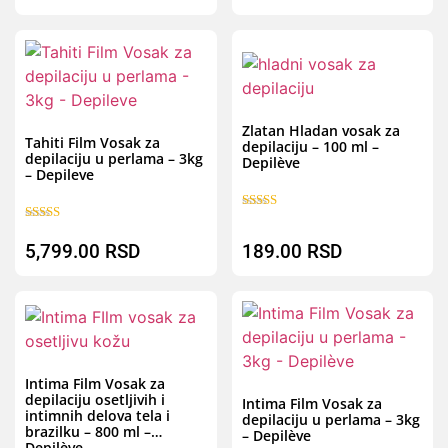
B
Brz pregled
Zlatan Hladan vosak za
Tahiti Film Vosak za
depilaciju – 100 ml –
depilaciju u perlama – 3kg
Depilève
– Depileve
Ocenjeno sa
Ocenjeno sa
5.00
5.00
od 5
5,799.00
RSD
189.00
RSD
od 5
Brz pregled
B
Intima Film Vosak za
depilaciju osetljivih i
Intima Film Vosak za
intimnih delova tela i
depilaciju u perlama – 3kg
brazilku – 800 ml –
– Depilève
Depilève