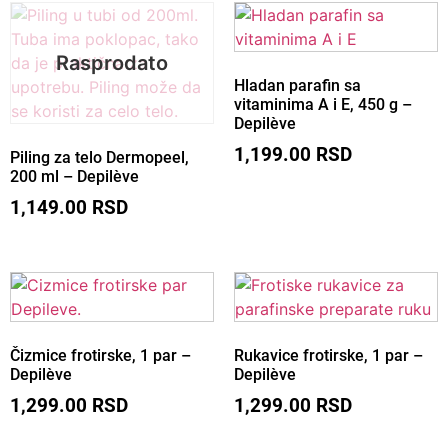
Hladan parafin sa
vitaminima A i E, 450 g –
Brz pregled
Depilève
1,199.00
RSD
Piling za telo Dermopeel,
200 ml – Depilève
1,149.00
RSD
Brz pregled
Čizmice frotirske, 1 par –
Rukavice frotirske, 1 par –
Depilève
Depilève
1,299.00
RSD
1,299.00
RSD