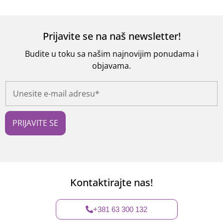
Prijavite se na naš newsletter!
Budite u toku sa našim najnovijim ponudama i
objavama.
U
n
e
s
i
PRIJAVITE SE
t
e
e
-
m
a
Kontaktirajte nas!
i
l
a
+381 63 300 132
d