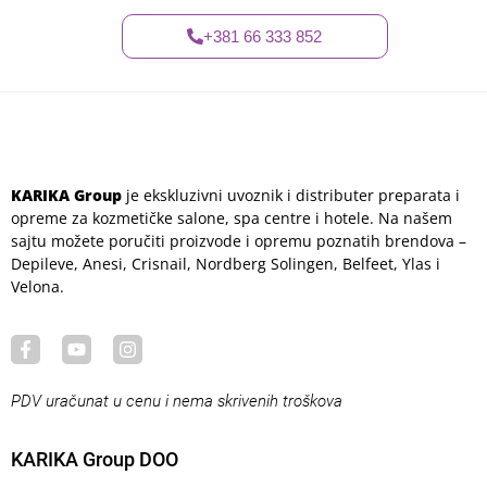
r
e
+381 66 333 852
s
u
*
KARIKA Group
je ekskluzivni uvoznik i distributer preparata i
opreme za kozmetičke salone, spa centre i hotele. Na našem
sajtu možete poručiti proizvode i opremu poznatih brendova –
Depileve, Anesi, Crisnail, Nordberg Solingen, Belfeet, Ylas i
Velona.
PDV uračunat u cenu i nema skrivenih troškova
KARIKA Group DOO