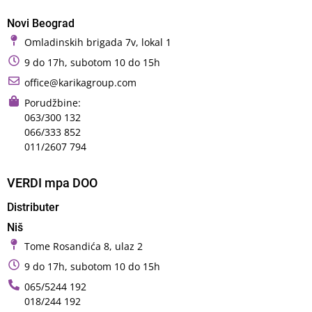
Novi Beograd
Omladinskih brigada 7v, lokal 1
9 do 17h, subotom 10 do 15h
office@karikagroup.com
Porudžbine:
063/300 132
066/333 852
011/2607 794
VERDI mpa DOO
Distributer
Niš
Tome Rosandića 8, ulaz 2
9 do 17h, subotom 10 do 15h
065/5244 192
018/244 192