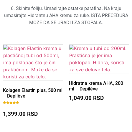
6. Skinite foliju. Umasirajte ostatke parafina. Na kraju
umasirajte Hidrantnu AHA kremu za ruke. ISTA PRECEDURA
MOŽE DA SE URADI I ZA STOPALA.
Brz pregled
Hidratna krema AHA, 200
ml – Depilève
Kolagen Elastin plus, 500 ml
– Depilève
1,049.00
RSD
Ocenjeno
sa
1,399.00
RSD
5.00
od 5