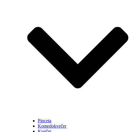
Pinceta
Komedokvečer
Kvečer