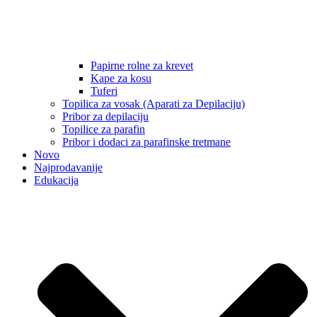
Papirne rolne za krevet
Kape za kosu
Tuferi
Topilica za vosak (Aparati za Depilaciju)
Pribor za depilaciju
Topilice za parafin
Pribor i dodaci za parafinske tretmane
Novo
Najprodavanije
Edukacija