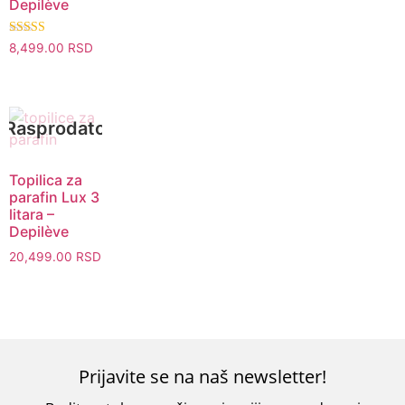
Depilève
Ocenjeno sa
8,499.00
RSD
5.00
od 5
Brz pregled
Topilica za
parafin Lux 3
litara –
Depilève
20,499.00
RSD
Prijavite se na naš newsletter!