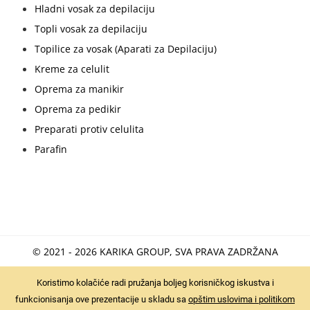
Hladni vosak za depilaciju
Topli vosak za depilaciju
Topilice za vosak (Aparati za Depilaciju)
Kreme za celulit
Oprema za manikir
Oprema za pedikir
Preparati protiv celulita
Parafin
© 2021 - 2026 KARIKA GROUP, SVA PRAVA ZADRŽANA
Koristimo kolačiće radi pružanja boljeg korisničkog iskustva i
funkcionisanja ove prezentacije u skladu sa
opštim uslovima i politikom