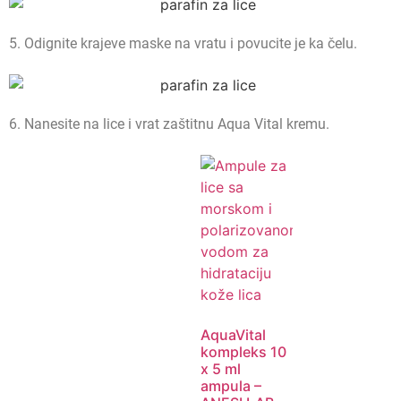
5. Odignite krajeve maske na vratu i povucite je ka čelu.
6. Nanesite na lice i vrat zaštitnu Aqua Vital kremu.
Brz pregled
AquaVital
kompleks 10
x 5 ml
ampula –