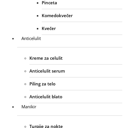
Pinceta
Komedokvečer
Kvečer
Anticelulit
Kreme za celulit
Anticelulit serum
Piling za telo
Anticelulit blato
Manikir
Turpije za nokte