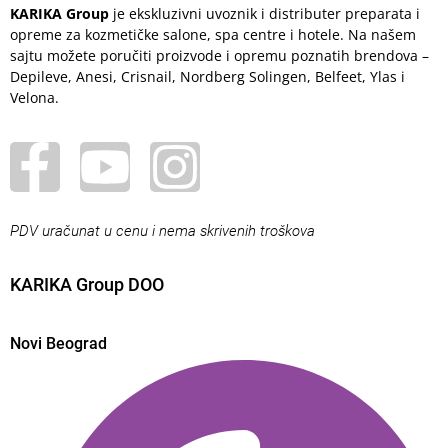
KARIKA Group
je ekskluzivni uvoznik i distributer preparata i
opreme za kozmetičke salone, spa centre i hotele. Na našem
sajtu možete poručiti proizvode i opremu poznatih brendova –
Depileve, Anesi, Crisnail, Nordberg Solingen, Belfeet, Ylas i
Velona.
PDV uračunat u cenu i nema skrivenih troškova
KARIKA Group DOO
Novi Beograd