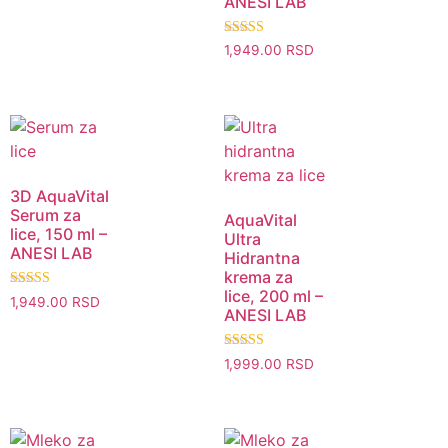
ANESI LAB
Ocenjeno sa
1,949.00
RSD
5.00
od 5
Brz pregled
Brz pregled
3D AquaVital
Serum za
AquaVital
lice, 150 ml –
Ultra
ANESI LAB
Hidrantna
krema za
lice, 200 ml –
Ocenjeno sa
1,949.00
RSD
5.00
ANESI LAB
od 5
Ocenjeno sa
1,999.00
RSD
5.00
od 5