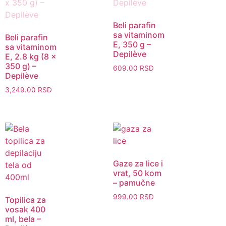
Brz pre
Brz pregled
Beli parafin
sa vitaminom
Beli parafin
E, 350 g –
sa vitaminom
Depilève
E, 2.8 kg (8 x
350 g) –
609.00
RSD
Depilève
3,249.00
RSD
Brz pregled
Gaze za lice i
vrat, 50 kom
Brz pregled
– pamučne
999.00
RSD
Topilica za
vosak 400
ml, bela –