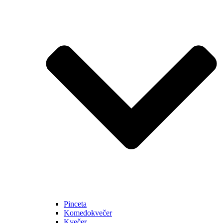
Pinceta
Komedokvečer
Kvečer