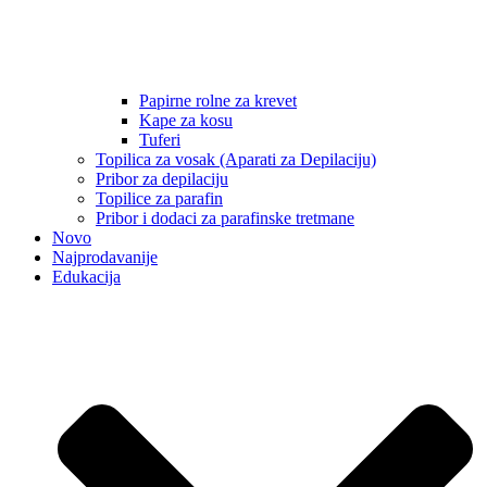
Papirne rolne za krevet
Kape za kosu
Tuferi
Topilica za vosak (Aparati za Depilaciju)
Pribor za depilaciju
Topilice za parafin
Pribor i dodaci za parafinske tretmane
Novo
Najprodavanije
Edukacija