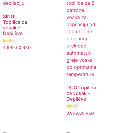
Brz pregled
SINGL
Topilica za
vosak –
Depilève
Ocenjeno sa
4,999.00
RSD
5.00
od 5
Brz pregled
DUO Topilica
za vosak –
Depiléve
Ocenjeno sa
8,999.00
RSD
5.00
od 5