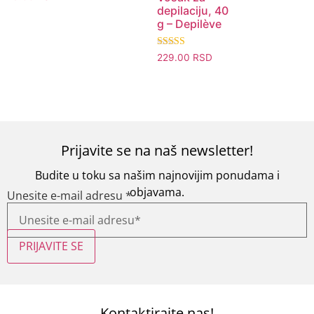
depilaciju, 40
g – Depilève
Ocenjeno sa
229.00
RSD
5.00
od 5
Prijavite se na naš newsletter!
Budite u toku sa našim najnovijim ponudama i
objavama.
Unesite e-mail adresu
*
PRIJAVITE SE
Kontaktirajte nas!