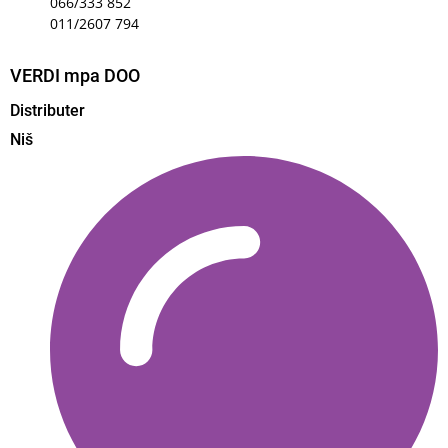
066/333 852
011/2607 794
VERDI mpa DOO
Distributer
Niš