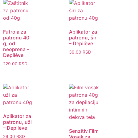
Brz pregled
Brz pregled
Futrola za
Aplikator za
patronu 40
patronu, širi
g, od
– Depilève
neoprena –
39.00
RSD
Depilève
229.00
RSD
Brz pregled
Brz pregled
Aplikator za
patronu, uži
– Depilève
Senzitiv Film
Vosak za
29.00
RSD