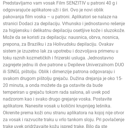
Predstavljamo vam vosak Film SENZITIV u patroni 40 g i
odgovarajuće aplikatore uži i širi. Ovo je novi oblik
pakovanja film voska – u patroni. Aplikatori se nalaze na
stranici Dodaci za depilaciju. Vrhunsko i jednostavno rešenje
za higijensku i delikatnu depilaciju osetljive kože i sluzokože.
Može da se koristi za depilaciju: nausnica, obrva, nosnica,
prepona, za Brazilku i za Holivudsku depilaciju. Ovakav
sistem je izuzetno lak za upotrebu i dozvoljava primenu u
toku raznih kozmetičkih i frizerski usluga. Jednostavno
zagrejete jednu ili dve patrone u Depileve Univerzalnom DUO
ili SINGL pištolju. Oblik i dimenzije patrona odgovaraju i
svakom drugom pištolju grejaču. Dužina drejanja je oko 15-
20 minuta, a onda možete da ga ostavite da bude
temperiran u grejaču tokom rada salona, ali uvek pod
nadzorom kao i svako drugo grejanje voska. Postavite
aplikatore. Nanesite vosak u količini krupnijeg lešnika.
Okrenite prema koži onu stranu aplikatora na kojoj nije otvor
za vosak i razvucite traku u vrlo tankom sloju. Pri povlačenje
trake uvek pridržavajte kožu ispred trake. Bilo da ste