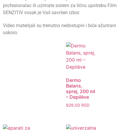
profesionalac ili uzimate sistem za ličnu upotrebu Film
SENZITIV vosak je Vaš savršen izbor.
Video materijali su trenutno nedostupni i biće ažurirani
uskoro.
Brz pregled
Dermo
Balans,
sprej, 200 ml
– Depilève
929.00
RSD