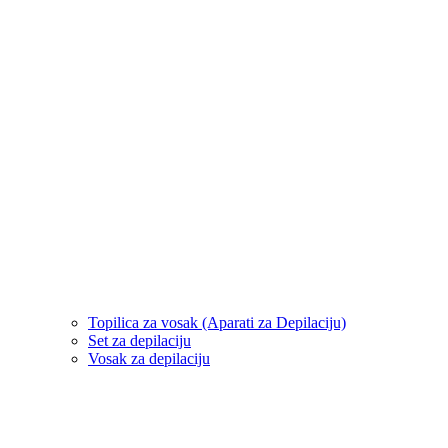
Topilica za vosak (Aparati za Depilaciju)
Set za depilaciju
Vosak za depilaciju