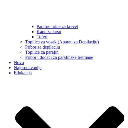
Papirne rolne za krevet
Kape za kosu
Tuferi
Topilica za vosak (Aparati za Depilaciju)
Pribor za depilaciju
Topilice za parafin
Pribor i dodaci za parafinske tretmane
Novo
Najprodavanije
Edukacija