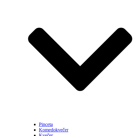
Pinceta
Komedokvečer
Kvečer