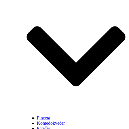
Pinceta
Komedokvečer
Kvečer