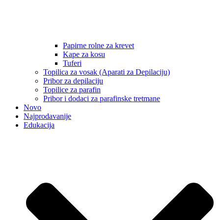
Papirne rolne za krevet
Kape za kosu
Tuferi
Topilica za vosak (Aparati za Depilaciju)
Pribor za depilaciju
Topilice za parafin
Pribor i dodaci za parafinske tretmane
Novo
Najprodavanije
Edukacija