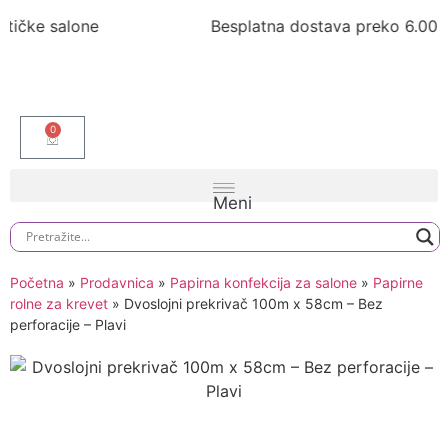
Besplatna dostava preko 6.000rsd
0
Početna
»
Prodavnica
»
Papirna konfekcija za salone
»
Papirne
rolne za krevet
»
Dvoslojni prekrivač 100m x 58cm – Bez
perforacije – Plavi