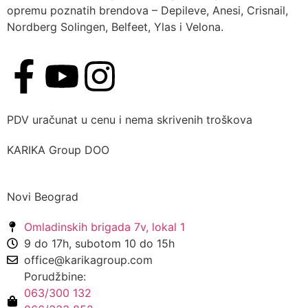
opremu poznatih brendova – Depileve, Anesi, Crisnail,
Nordberg Solingen, Belfeet, Ylas i Velona.
PDV uračunat u cenu i nema skrivenih troškova
KARIKA Group DOO
Novi Beograd
Omladinskih brigada 7v, lokal 1
9 do 17h, subotom 10 do 15h
office@karikagroup.com
Porudžbine:
063/300 132