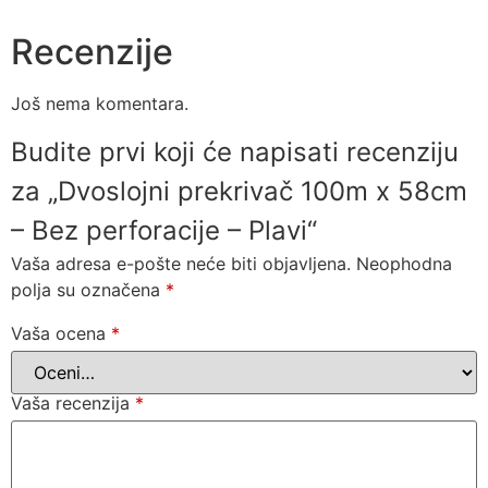
Recenzije
Još nema komentara.
Budite prvi koji će napisati recenziju
za „Dvoslojni prekrivač 100m x 58cm
– Bez perforacije – Plavi“
Vaša adresa e-pošte neće biti objavljena.
Neophodna
polja su označena
*
Vaša ocena
*
Vaša recenzija
*