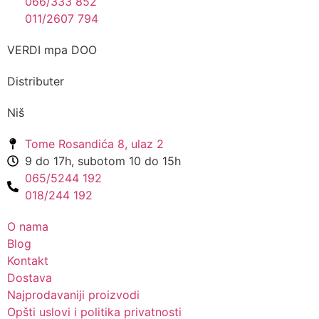
066/333 852
011/2607 794
VERDI mpa DOO
Distributer
Niš
Tome Rosandića 8, ulaz 2
9 do 17h, subotom 10 do 15h
065/5244 192
018/244 192
O nama
Blog
Kontakt
Dostava
Najprodavaniji proizvodi
Opšti uslovi i politika privatnosti