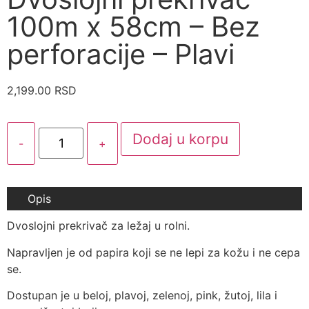
100m x 58cm – Bez
perforacije – Plavi
2,199.00
RSD
Dodaj u korpu
-
+
Opis
Dvoslojni prekrivač za ležaj u rolni.
Napravljen je od papira koji se ne lepi za kožu i ne cepa
se.
Dostupan je u beloj, plavoj, zelenoj, pink, žutoj, lila i