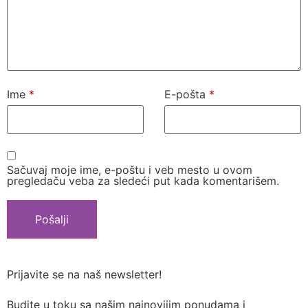
Ime
*
E-pošta
*
Sačuvaj moje ime, e-poštu i veb mesto u ovom
pregledaču veba za sledeći put kada komentarišem.
Prijavite se na naš newsletter!
Budite u toku sa našim najnovijim ponudama i