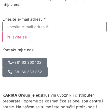
objavama.
Unesite e-mail adresu
*
Prijavite se
Kontaktirajte nas!
+381 63 300 132
+381 66 333 852
KARIKA Group
je ekskluzivni uvoznik i distributer
preparata i opreme za kozmetičke salone, spa centre i
hotele. Na našem sajtu možete poručiti proizvode i