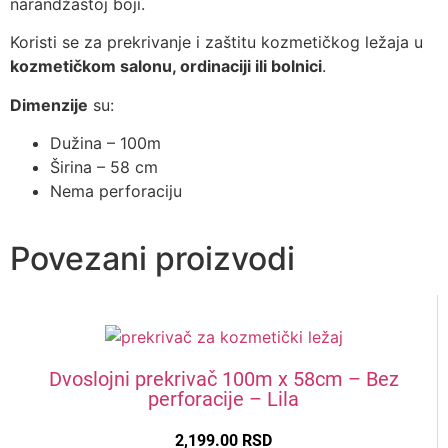
narandžastoj boji.
Koristi se za prekrivanje i zaštitu kozmetičkog ležaja u
kozmetičkom salonu, ordinaciji ili bolnici
.
Dimenzije
su:
Dužina – 100m
Širina – 58 cm
Nema perforaciju
Povezani proizvodi
Dvoslojni prekrivač 100m x 58cm – Bez
perforacije – Lila
2,199.00
RSD