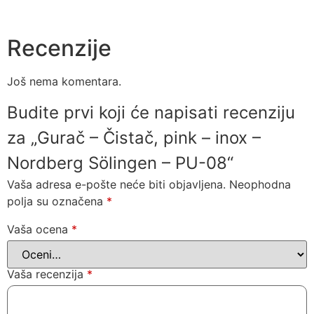
Recenzije
Još nema komentara.
Budite prvi koji će napisati recenziju
za „Gurač – Čistač, pink – inox –
Nordberg Sölingen – PU-08“
Vaša adresa e-pošte neće biti objavljena.
Neophodna
polja su označena
*
Vaša ocena
*
Vaša recenzija
*