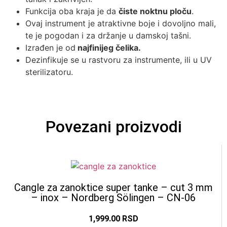
Funkcija oba kraja je da
čiste noktnu ploču
.
Ovaj instrument je atraktivne boje i dovoljno mali,
te je pogodan i za držanje u damskoj tašni.
Izrađen je od
najfinijeg čelika.
Dezinfikuje se u rastvoru za instrumente, ili u UV
sterilizatoru.
Povezani proizvodi
Cangle za zanoktice super tanke – cut 3 mm
– inox – Nordberg Sölingen – CN-06
1,999.00
RSD