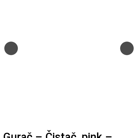
Gurač – Čistač, pink –