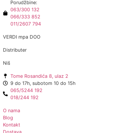
Porudžbine:
063/300 132
066/333 852
011/2607 794
VERDI mpa DOO
Distributer
Niš
Tome Rosandića 8, ulaz 2
9 do 17h, subotom 10 do 15h
065/5244 192
018/244 192
O nama
Blog
Kontakt
Dostava