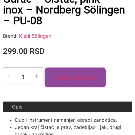
inox – Nordberg Sölingen
– PU-08
Brend:
Kiehl Sölingen
299.00
RSD
-
+
Dodaj u korpu
Opis
Dupli instrument namenjen obradi zanoktica.
Jedan kraj čistač je prav, zadebljao i jak, drugi
tanak i zakrivljen.