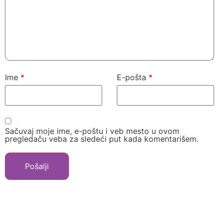
Ime
*
E-pošta
*
Sačuvaj moje ime, e-poštu i veb mesto u ovom
pregledaču veba za sledeći put kada komentarišem.