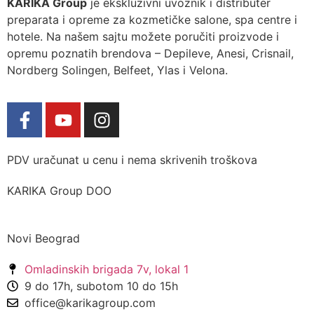
KARIKA Group
je ekskluzivni uvoznik i distributer
preparata i opreme za kozmetičke salone, spa centre i
hotele. Na našem sajtu možete poručiti proizvode i
opremu poznatih brendova – Depileve, Anesi, Crisnail,
Nordberg Solingen, Belfeet, Ylas i Velona.
PDV uračunat u cenu i nema skrivenih troškova
KARIKA Group DOO
Novi Beograd
Omladinskih brigada 7v, lokal 1
9 do 17h, subotom 10 do 15h
office@karikagroup.com