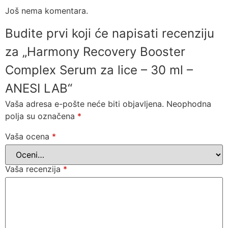
Još nema komentara.
Budite prvi koji će napisati recenziju
za „Harmony Recovery Booster
Complex Serum za lice – 30 ml –
ANESI LAB“
Vaša adresa e-pošte neće biti objavljena.
Neophodna
polja su označena
*
Vaša ocena
*
Vaša recenzija
*