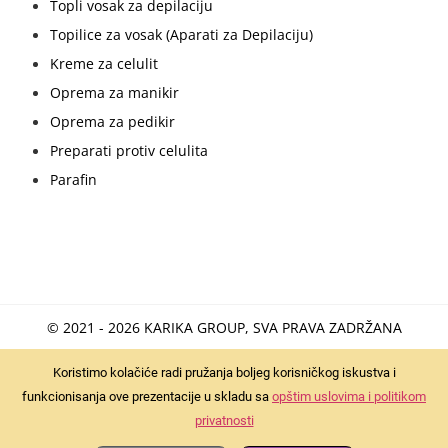
Topli vosak za depilaciju
Topilice za vosak (Aparati za Depilaciju)
Kreme za celulit
Oprema za manikir
Oprema za pedikir
Preparati protiv celulita
Parafin
© 2021 - 2026 KARIKA GROUP, SVA PRAVA ZADRŽANA
Koristimo kolačiće radi pružanja boljeg korisničkog iskustva i
funkcionisanja ove prezentacije u skladu sa
opštim uslovima i politikom
privatnosti