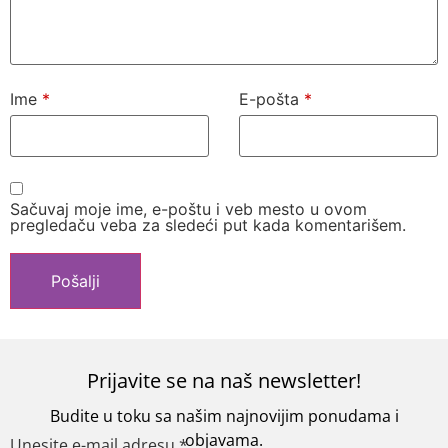
Ime
*
E-pošta
*
Sačuvaj moje ime, e-poštu i veb mesto u ovom
pregledaču veba za sledeći put kada komentarišem.
Prijavite se na naš newsletter!
Budite u toku sa našim najnovijim ponudama i
objavama.
Unesite e-mail adresu
*