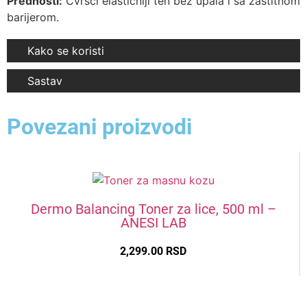
Prednosti:
Čvršći elastičniji ten bez upala i sa zaštitnom
barijerom.
Kako se koristi
Sastav
Povezani proizvodi
Dermo Balancing Toner za lice, 500 ml –
ANESI LAB
2,299.00
RSD