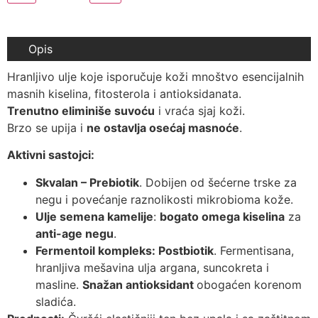
Opis
Hranljivo ulje koje isporučuje koži mnoštvo esencijalnih
masnih kiselina, fitosterola i antioksidanata.
Trenutno eliminiše suvoću
i vraća sjaj koži.
Brzo se upija i
ne ostavlja osećaj masnoće
.
Aktivni sastojci:
Skvalan – Prebiotik
. Dobijen od šećerne trske za
negu i povećanje raznolikosti mikrobioma kože.
Ulje semena kamelije
:
bogato omega kiselina
za
anti-age negu
.
Fermentoil kompleks: Postbiotik
. Fermentisana,
hranljiva mešavina ulja argana, suncokreta i
masline.
Snažan antioksidant
obogaćen korenom
sladića.