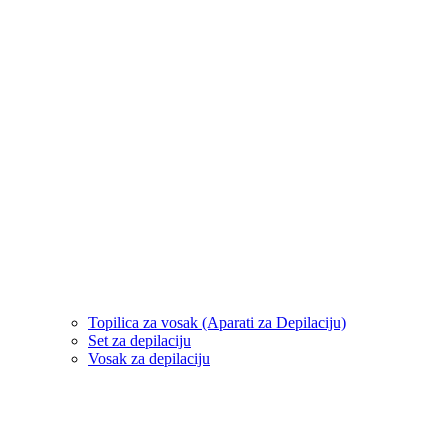
Topilica za vosak (Aparati za Depilaciju)
Set za depilaciju
Vosak za depilaciju