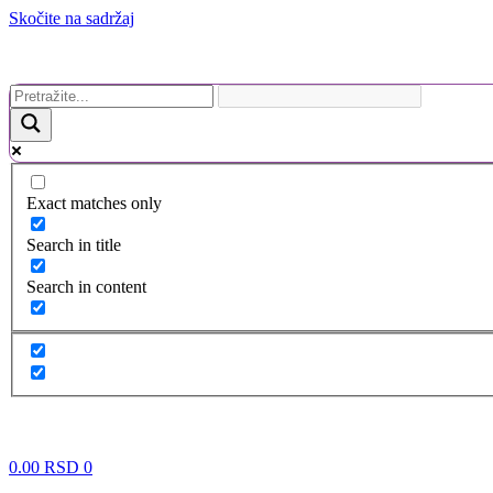
Skočite na sadržaj
Premium brendovi opreme za kozmetičke salone
Exact matches only
Search in title
Search in content
0.00
RSD
0