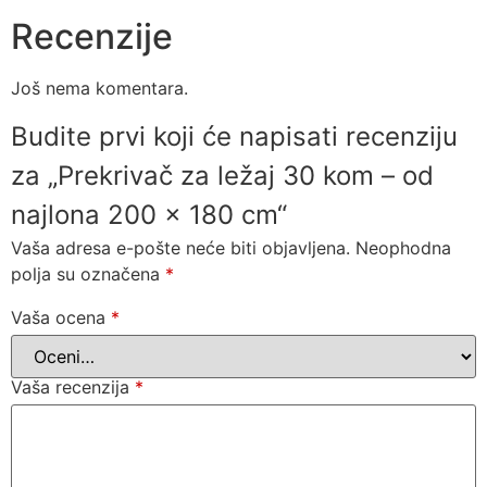
Recenzije
Još nema komentara.
Budite prvi koji će napisati recenziju
za „Prekrivač za ležaj 30 kom – od
najlona 200 x 180 cm“
Vaša adresa e-pošte neće biti objavljena.
Neophodna
polja su označena
*
Vaša ocena
*
Vaša recenzija
*