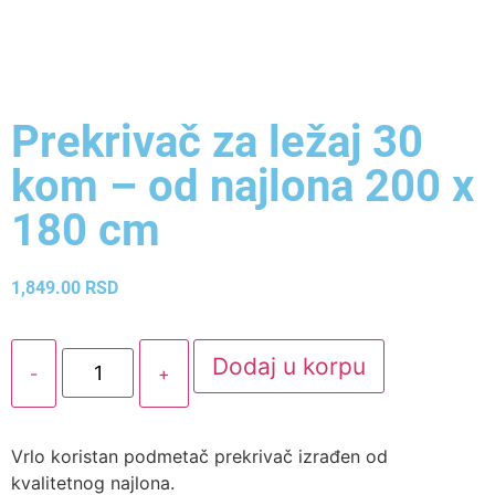
Prekrivač za ležaj 30
kom – od najlona 200 x
180 cm
1,849.00
RSD
Dodaj u korpu
-
+
Vrlo koristan podmetač prekrivač izrađen od
kvalitetnog najlona.