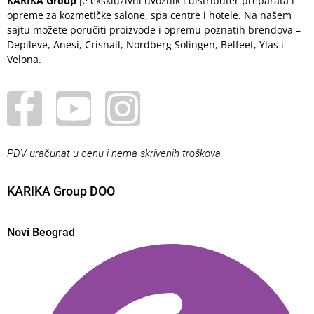
KARIKA Group
je ekskluzivni uvoznik i distributer preparata i
opreme za kozmetičke salone, spa centre i hotele. Na našem
sajtu možete poručiti proizvode i opremu poznatih brendova –
Depileve, Anesi, Crisnail, Nordberg Solingen, Belfeet, Ylas i
Velona.
PDV uračunat u cenu i nema skrivenih troškova
KARIKA Group DOO
Novi Beograd