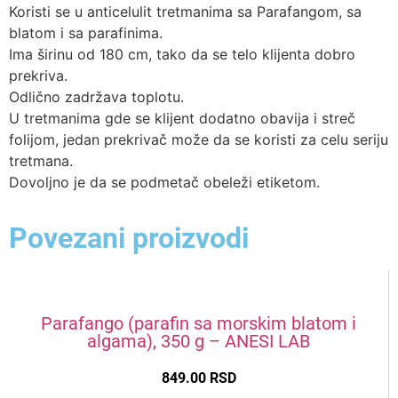
Koristi se u anticelulit tretmanima sa Parafangom, sa
blatom i sa parafinima.
Ima širinu od 180 cm, tako da se telo klijenta dobro
prekriva.
Odlično zadržava toplotu.
U tretmanima gde se klijent dodatno obavija i streč
folijom, jedan prekrivač može da se koristi za celu seriju
tretmana.
Dovoljno je da se podmetač obeleži etiketom.
Povezani proizvodi
Parafango (parafin sa morskim blatom i
algama), 350 g – ANESI LAB
849.00
RSD