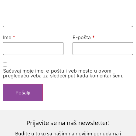
Ime
*
E-pošta
*
Sačuvaj moje ime, e-poštu i veb mesto u ovom
pregledaču veba za sledeći put kada komentarišem.
Prijavite se na naš newsletter!
Budite u toku sa našim najnovijim ponudama i