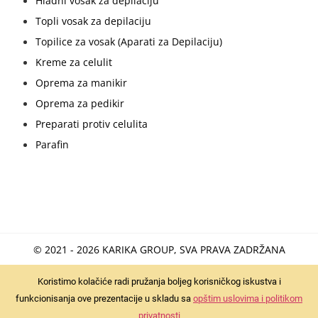
Hladni vosak za depilaciju
Topli vosak za depilaciju
Topilice za vosak (Aparati za Depilaciju)
Kreme za celulit
Oprema za manikir
Oprema za pedikir
Preparati protiv celulita
Parafin
© 2021 - 2026 KARIKA GROUP, SVA PRAVA ZADRŽANA
Koristimo kolačiće radi pružanja boljeg korisničkog iskustva i
funkcionisanja ove prezentacije u skladu sa
opštim uslovima i politikom
privatnosti