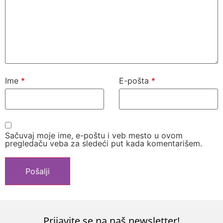
Ime
*
E-pošta
*
Sačuvaj moje ime, e-poštu i veb mesto u ovom
pregledaču veba za sledeći put kada komentarišem.
Prijavite se na naš newsletter!