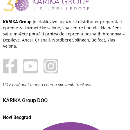
KARIKA Group
je ekskluzivni uvoznik i distributer preparata i
opreme za kozmetičke salone, spa centre i hotele. Na našem
sajtu možete poručiti proizvode i opremu poznatih brendova –
Depileve, Anesi, Crisnail, Nordberg Solingen, Belfeet, Ylas i
Velona.
PDV uračunat u cenu i nema skrivenih troškova
KARIKA Group DOO
Novi Beograd