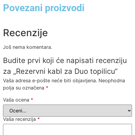
Povezani proizvodi
Recenzije
Još nema komentara.
Budite prvi koji će napisati recenziju
za „Rezervni kabl za Duo topilicu“
Vaša adresa e-pošte neće biti objavljena.
Neophodna
polja su označena
*
Vaša ocena
*
Vaša recenzija
*