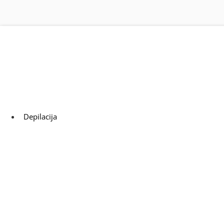
dovi opreme za kozmetičke salone
Depilacija