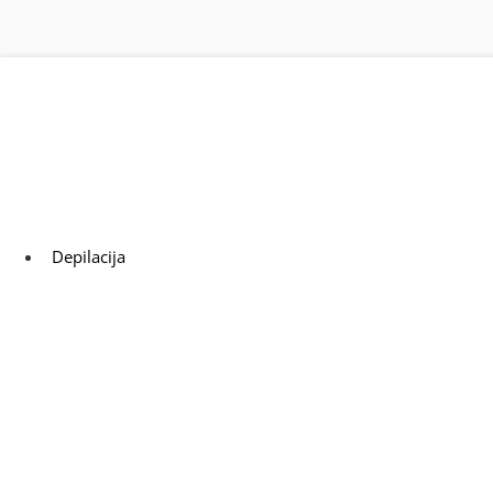
Premium brendovi opreme za kozmetičke salone
Depilacija