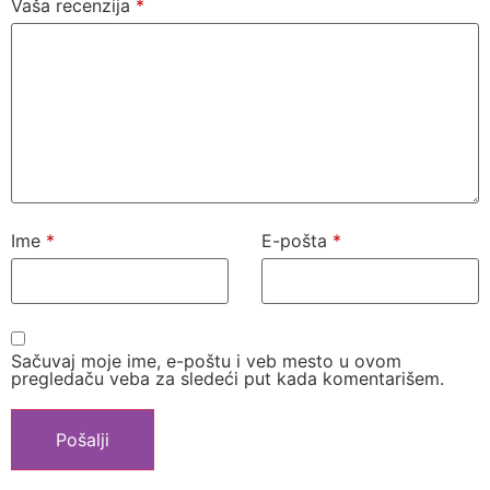
Vaša recenzija
*
Ime
*
E-pošta
*
Sačuvaj moje ime, e-poštu i veb mesto u ovom
pregledaču veba za sledeći put kada komentarišem.