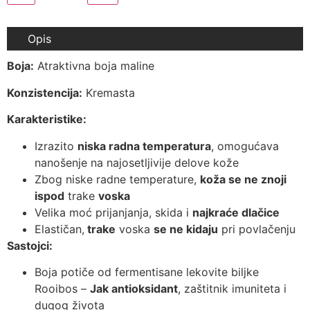
Opis
Boja:
Atraktivna boja maline
Konzistencija:
Kremasta
Karakteristike:
Izrazito
niska radna temperatura
, omogućava
nanošenje na najosetljivije delove kože
Zbog niske radne temperature,
koža se ne znoji
ispod
trake
voska
Velika moć prijanjanja, skida i
najkraće dlačice
Elastičan,
trake
voska
se ne kidaju
pri povlačenju
Sastojci:
Boja potiče od fermentisane lekovite biljke
Rooibos –
Jak antioksidant
, zaštitnik imuniteta i
dugog života