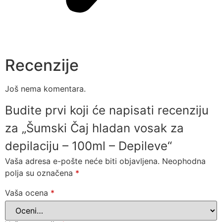
Recenzije
Još nema komentara.
Budite prvi koji će napisati recenziju
za „Šumski Čaj hladan vosak za
depilaciju – 100ml – Depileve“
Vaša adresa e-pošte neće biti objavljena.
Neophodna
polja su označena
*
Vaša ocena
*