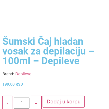
Šumski Čaj hladan
vosak za depilaciju –
100ml – Depileve
Brend:
Depileve
199.00
RSD
Dodaj u korpu
-
+