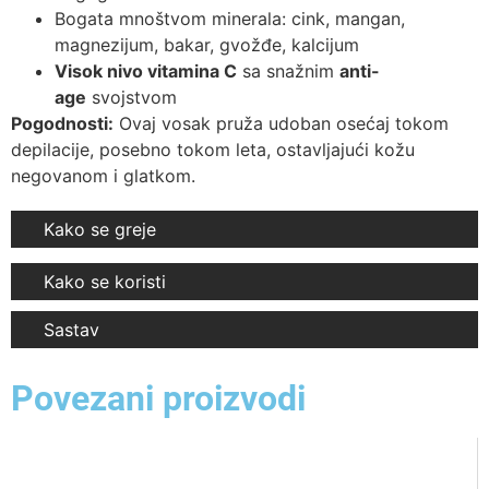
Bogata mnoštvom minerala: cink, mangan,
magnezijum, bakar, gvožđe, kalcijum
Visok nivo vitamina C
sa snažnim
anti-
age
svojstvom
Pogodnosti:
Ovaj vosak pruža udoban osećaj tokom
depilacije, posebno tokom leta, ostavljajući kožu
negovanom i glatkom.
Kako se greje
Kako se koristi
Sastav
Povezani proizvodi