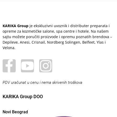
KARIKA Group
je ekskluzivni uvoznik i distributer preparata i
opreme za kozmetičke salone, spa centre i hotele. Na našem
sajtu možete poručiti proizvode i opremu poznatih brendova –
Depileve, Anesi, Crisnail, Nordberg Solingen, Belfeet, Ylas i
Velona.
PDV uračunat u cenu i nema skrivenih troškova
KARIKA Group DOO
Novi Beograd