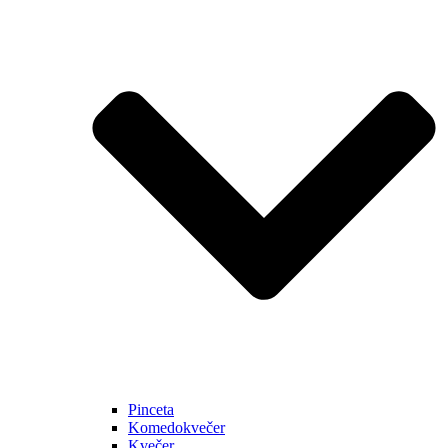
Pinceta
Komedokvečer
Kvečer