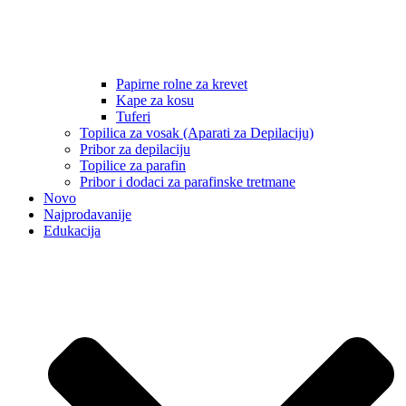
Papirne rolne za krevet
Kape za kosu
Tuferi
Topilica za vosak (Aparati za Depilaciju)
Pribor za depilaciju
Topilice za parafin
Pribor i dodaci za parafinske tretmane
Novo
Najprodavanije
Edukacija