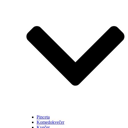
Pinceta
Komedokvečer
Kvečer