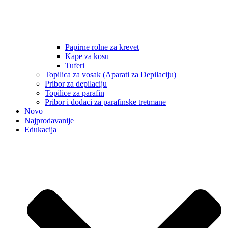
Papirne rolne za krevet
Kape za kosu
Tuferi
Topilica za vosak (Aparati za Depilaciju)
Pribor za depilaciju
Topilice za parafin
Pribor i dodaci za parafinske tretmane
Novo
Najprodavanije
Edukacija