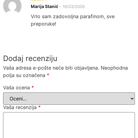
Ocenjeno sa
Marija Stanić
–
16/03/2026
5
od 5
Vrlo sam zadovoljna parafinom, sve
preporuke!
Dodaj recenziju
Vaša adresa e-pošte neće biti objavljena.
Neophodna
polja su označena
*
Vaša ocena
*
Vaša recenzija
*