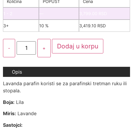
Količina
POPUST
Cena
1 - 2
—
3,799.00
RSD
3+
10 %
3,419.10
RSD
Dodaj u korpu
-
+
Opis
Lavanda parafin koristi se za parafinski tretman ruku ili
stopala.
Boja:
Lila
Miris:
Lavande
Sastojci: