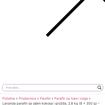
Početna
»
Prodavnica
»
Parafin
»
Parafin za ruke i noge
»
Lavanda parafin sa uljem kokosa i grožđa, 2.8 kg (8 x 350 g) –