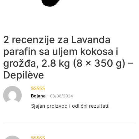
2 recenzije za
Lavanda
parafin sa uljem kokosa i
grožđa, 2.8 kg (8 x 350 g) –
Depilève
Ocenjeno sa
Bojana
–
08/08/2024
5
od 5
Sjajan proizvod i odlični rezultati!