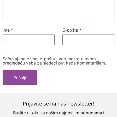
Ime
*
E-pošta
*
Sačuvaj moje ime, e-poštu i veb mesto u ovom
pregledaču veba za sledeći put kada komentarišem.
Prijavite se na naš newsletter!
Budite u toku sa našim najnovijim ponudama i