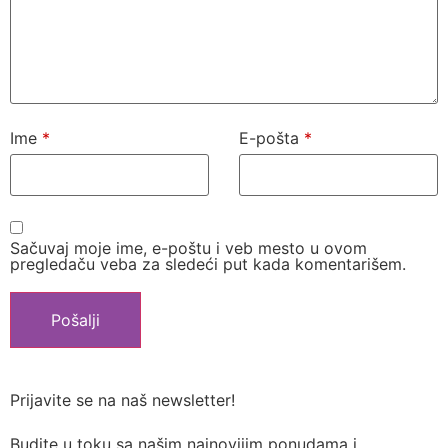
Ime
*
E-pošta
*
Sačuvaj moje ime, e-poštu i veb mesto u ovom
pregledaču veba za sledeći put kada komentarišem.
Prijavite se na naš newsletter!
Budite u toku sa našim najnovijim ponudama i