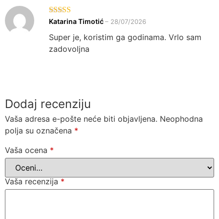
Ocenjeno sa
Katarina Timotić
–
28/07/2026
5
od 5
Super je, koristim ga godinama. Vrlo sam
zadovoljna
Dodaj recenziju
Vaša adresa e-pošte neće biti objavljena.
Neophodna
polja su označena
*
Vaša ocena
*
Vaša recenzija
*