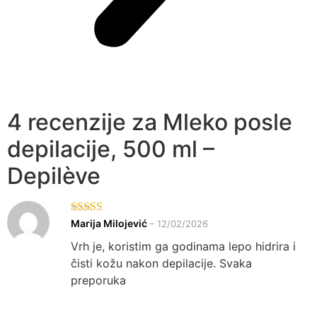
4 recenzije za
Mleko posle
depilacije, 500 ml –
Depilève
Ocenjeno sa
Marija Milojević
–
12/02/2026
5
od 5
Vrh je, koristim ga godinama lepo hidrira i
čisti kožu nakon depilacije. Svaka
preporuka