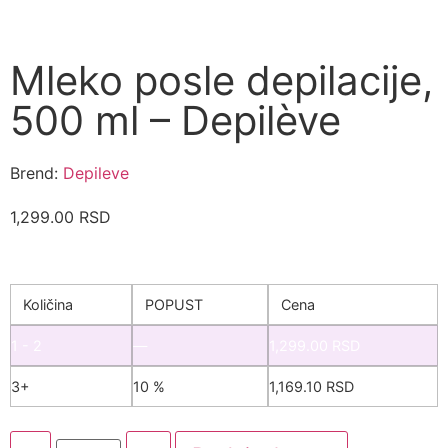
Mleko posle depilacije,
500 ml – Depilève
Brend:
Depileve
1,299.00
RSD
Količina
POPUST
Cena
1 - 2
—
1,299.00
RSD
3+
10 %
1,169.10
RSD