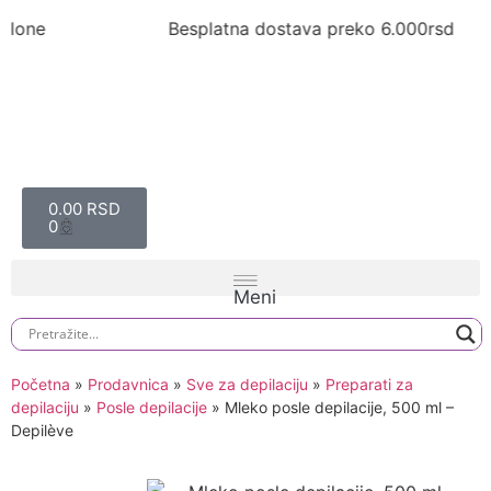
Besplatna dostava preko 6.000rsd
0.00
RSD
0
Početna
»
Prodavnica
»
Sve za depilaciju
»
Preparati za
depilaciju
»
Posle depilacije
»
Mleko posle depilacije, 500 ml –
Depilève