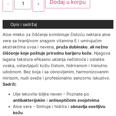
Dodaj u korpu
-
+
Opis i sadržaj
Aloe mleko za čišćenje kombinuje čistoću nektara aloe
vere sa hranljivom snagom vitamina E i umirujućim
ekstraktima ovsa i nevena,
pruža dubinsko
,
ali nežno
čišćenje koje poštuje prirodnu barijeru kože
. Njegova
lagana tekstura efikasno uklanja nečistoće i ostatke
voska, ostavljajući kožu čistom, hidriranom i trenutno
udobnom. Bez boja i sa obnovljenim, harmonizovanim
mirisom, nudi sveže i profesionalno senzorno iskustvo.
Sadrži:
Ulje lekovite biljke neven – Poznate po
antibakterijskim
i
antiseptičnim svojstvima
Aloe vera – Smiruje i hidrira i
obnavlja osetljivu
kožu