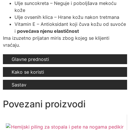
Ulje suncokreta – Neguje i poboljšava mekoću
kože
Ulje ovsenih klica – Hrane kožu nakon tretmana
Vitamin E – Antioksidant koji čuva kožu od suvoće
i
povećava njenu elastičnost
Ima izuzetno prijatan miris zbog kojeg se klijenti
vraćaju.
Glavne prednosti
Kako se koristi
Sastav
Povezani proizvodi