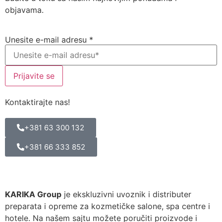
objavama.
Unesite e-mail adresu
*
Prijavite se
Kontaktirajte nas!
+381 63 300 132
+381 66 333 852
KARIKA Group
je ekskluzivni uvoznik i distributer
preparata i opreme za kozmetičke salone, spa centre i
hotele. Na našem sajtu možete poručiti proizvode i