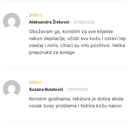
Ocenjeno sa
Aleksandra Živković
–
21/06/2026
5
od 5
Obožavam ga, koristim za sve klijente
nakon depilacije, očisti svu kožu i ostavi lep
osećaj i miris. Utisci su vrlo pozitivni. Velika
preporuka za kolege
Ocenjeno sa
Suzana Bulatović
–
17/07/2026
5
od 5
Koristim godinama, tekstura je dobra skida
vosak bvez problema i hidrira kožu nakon