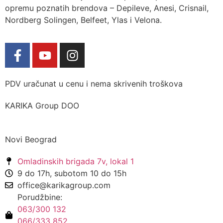
opremu poznatih brendova – Depileve, Anesi, Crisnail,
Nordberg Solingen, Belfeet, Ylas i Velona.
PDV uračunat u cenu i nema skrivenih troškova
KARIKA Group DOO
Novi Beograd
Omladinskih brigada 7v, lokal 1
9 do 17h, subotom 10 do 15h
office@karikagroup.com
Porudžbine:
063/300 132
066/333 852