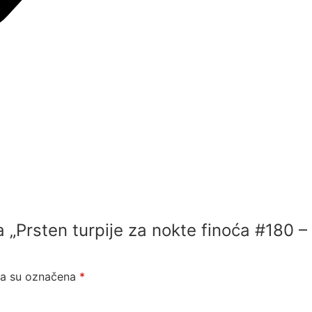
 za „Prsten turpije za nokte finoća #180
ja su označena
*