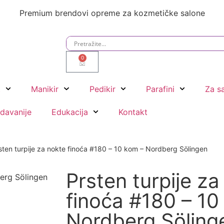
metičke salone
0
t
Manikir
Pedikir
Parafini
Za s
davanije
Edukacija
Kontakt
sten turpije za nokte finoća #180 – 10 kom – Nordberg Sölingen
Prsten turpije za
finoća #180 – 10
Nordberg Söling