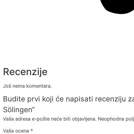
Recenzije
Još nema komentara.
Budite prvi koji će napisati recenziju
Sölingen“
Vaša adresa e-pošte neće biti objavljena.
Neophodna pol
Vaša ocena
*