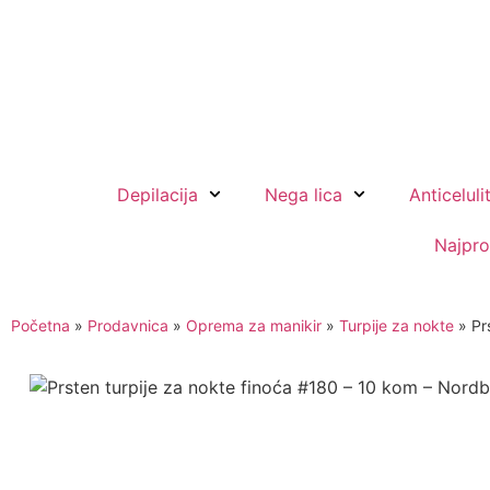
Premium brendovi opreme za koz
Depilacija
Nega lica
Anticeluli
Najpro
Početna
»
Prodavnica
»
Oprema za manikir
»
Turpije za nokte
»
Pr