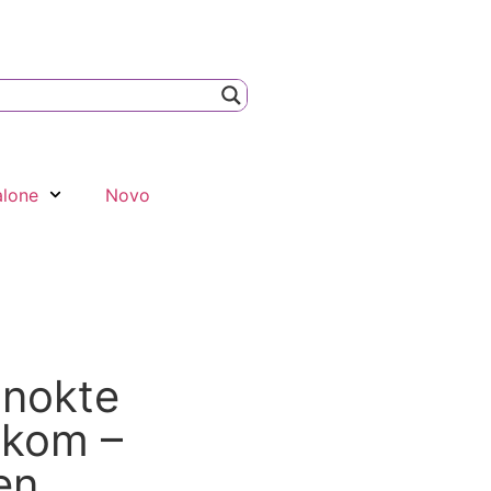
alone
Novo
 nokte
 kom –
en