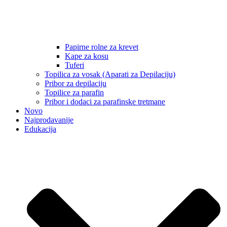
Papirne rolne za krevet
Kape za kosu
Tuferi
Topilica za vosak (Aparati za Depilaciju)
Pribor za depilaciju
Topilice za parafin
Pribor i dodaci za parafinske tretmane
Novo
Najprodavanije
Edukacija