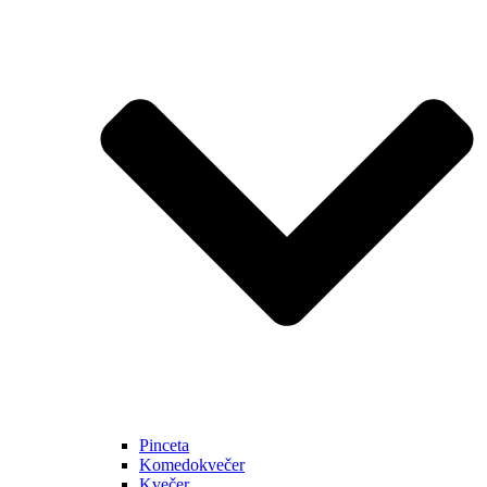
Pinceta
Komedokvečer
Kvečer