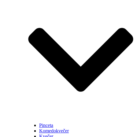
Pinceta
Komedokvečer
Kvečer