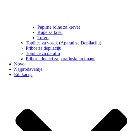
Papirne rolne za krevet
Kape za kosu
Tuferi
Topilica za vosak (Aparati za Depilaciju)
Pribor za depilaciju
Topilice za parafin
Pribor i dodaci za parafinske tretmane
Novo
Najprodavanije
Edukacija