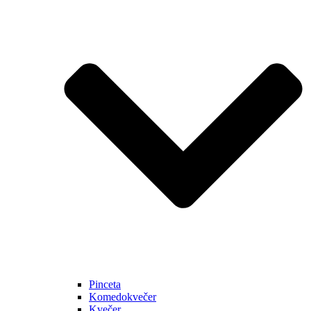
Pinceta
Komedokvečer
Kvečer