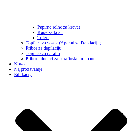
Papirne rolne za krevet
Kape za kosu
Tuferi
Topilica za vosak (Aparati za Depilaciju)
Pribor za depilaciju
Topilice za parafin
Pribor i dodaci za parafinske tretmane
Novo
Najprodavanije
Edukacija