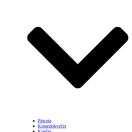
Pinceta
Komedokvečer
Kvečer