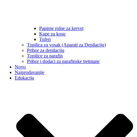
Papirne rolne za krevet
Kape za kosu
Tuferi
Topilica za vosak (Aparati za Depilaciju)
Pribor za depilaciju
Topilice za parafin
Pribor i dodaci za parafinske tretmane
Novo
Najprodavanije
Edukacija