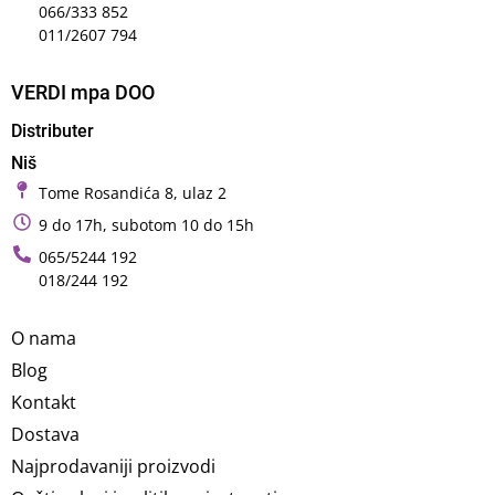
066/333 852
011/2607 794
VERDI mpa DOO
Distributer
Niš
Tome Rosandića 8, ulaz 2
9 do 17h, subotom 10 do 15h
065/5244 192
018/244 192
O nama
Blog
Kontakt
Dostava
Najprodavaniji proizvodi