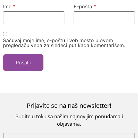
Ime
*
E-pošta
*
Sačuvaj moje ime, e-poštu i veb mesto u ovom
pregledaču veba za sledeći put kada komentarišem.
Prijavite se na naš newsletter!
Budite u toku sa našim najnovijim ponudama i
objavama.
U