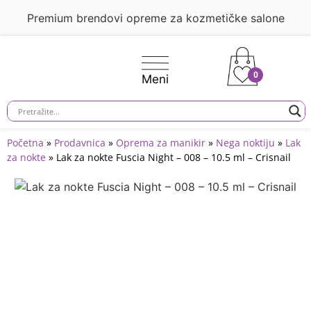
Premium brendovi opreme za kozmetičke salone
0
Početna
»
Prodavnica
»
Oprema za manikir
»
Nega noktiju
»
Lak
za nokte
»
Lak za nokte Fuscia Night – 008 – 10.5 ml – Crisnail