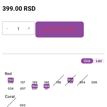
399.00
RSD
-
+
Dodaj u korpu
Grid
List
Red
New
New
046
157
165
166
156
198
004
006
New
New
034
007
031
57
Coral
003