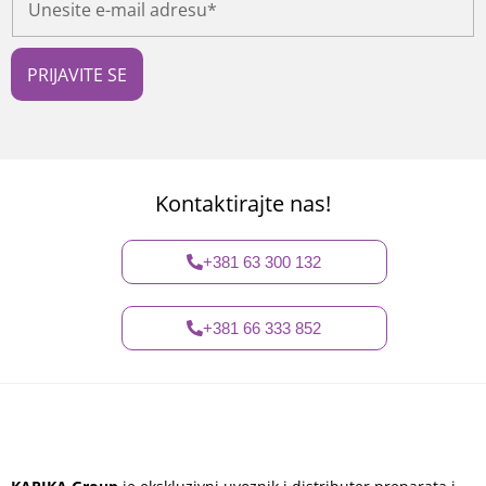
n
e
s
i
PRIJAVITE SE
t
e
e
-
m
a
Kontaktirajte nas!
i
l
a
+381 63 300 132
d
r
e
+381 66 333 852
s
u
*