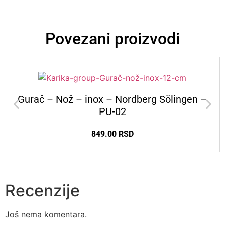
048
041
043
039
026
017
020
030
New
New
010
018
53
55
52
French
Povezani proizvodi
New
New
022
013
102
164
100
103
184
Žute i Narandžaste
36
54
Gurač – Nož – inox – Nordberg Sölingen –
PU-02
849.00
RSD
Recenzije
Još nema komentara.