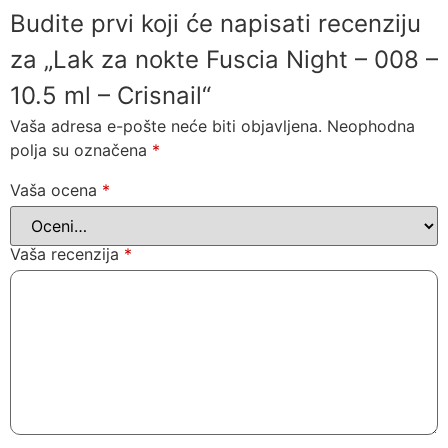
Budite prvi koji će napisati recenziju
za „Lak za nokte Fuscia Night – 008 –
10.5 ml – Crisnail“
Vaša adresa e-pošte neće biti objavljena.
Neophodna
polja su označena
*
Vaša ocena
*
Vaša recenzija
*