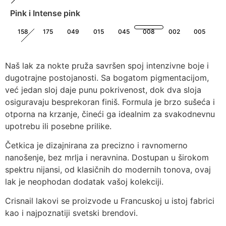
Pink i Intense pink
158
175
049
015
045
008
002
005
229
016
019
Pastel
Naš lak za nokte pruža savršen spoj intenzivne boje i
New
dugotrajne postojanosti. Sa bogatom pigmentacijom,
047
038
027
024
037
35
56
već jedan sloj daje punu pokrivenost, dok dva sloja
Nude
osiguravaju besprekoran finiš. Formula je brzo sušeća i
New
otporna na krzanje, čineći ga idealnim za svakodnevnu
040
032
021
012
upotrebu ili posebne prilike.
126
Četkica je dizajnirana za precizno i ravnomerno
nanošenje, bez mrlja i neravnina. Dostupan u širokom
Blue, Violet
spektru nijansi, od klasičnih do modernih tonova, ovaj
New
044
025
028
033
042
014
029
023
lak je neophodan dodatak vašoj kolekciji.
51
58
Crisnail lakovi se proizvode u Francuskoj u istoj fabrici
Dark, Gris i Green
kao i najpoznatiji svetski brendovi.
New
New