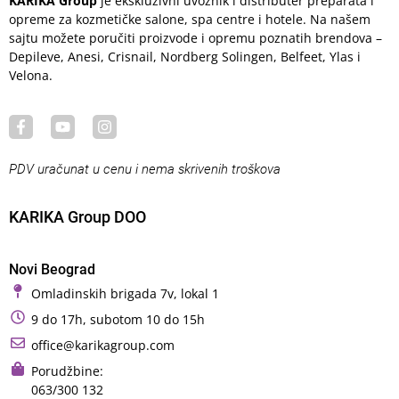
KARIKA Group
je ekskluzivni uvoznik i distributer preparata i
opreme za kozmetičke salone, spa centre i hotele. Na našem
sajtu možete poručiti proizvode i opremu poznatih brendova –
Depileve, Anesi, Crisnail, Nordberg Solingen, Belfeet, Ylas i
Velona.
PDV uračunat u cenu i nema skrivenih troškova
KARIKA Group DOO
Novi Beograd
Omladinskih brigada 7v, lokal 1
9 do 17h, subotom 10 do 15h
office@karikagroup.com
Porudžbine:
063/300 132