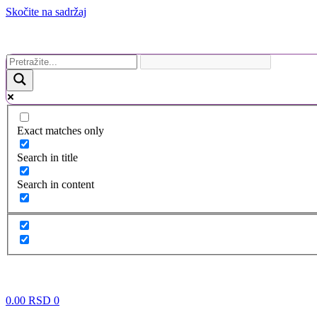
Skočite na sadržaj
Premium brendovi opreme za kozmetičke salone
Exact matches only
Search in title
Search in content
0.00
RSD
0