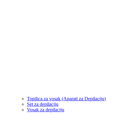
Topilica za vosak (Aparati za Depilaciju)
Set za depilaciju
Vosak za depilaciju