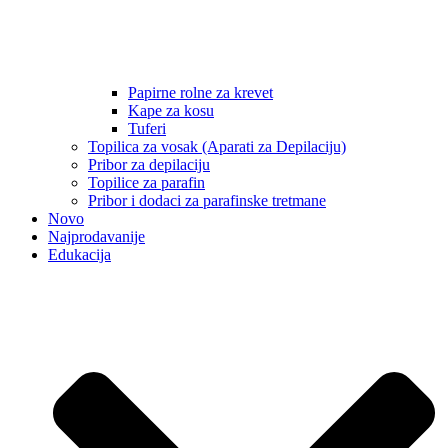
Papirne rolne za krevet
Kape za kosu
Tuferi
Topilica za vosak (Aparati za Depilaciju)
Pribor za depilaciju
Topilice za parafin
Pribor i dodaci za parafinske tretmane
Novo
Najprodavanije
Edukacija