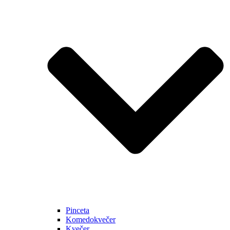
Pinceta
Komedokvečer
Kvečer