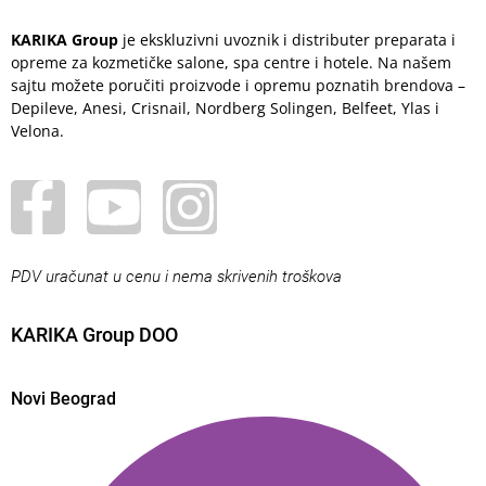
KARIKA Group
je ekskluzivni uvoznik i distributer preparata i
opreme za kozmetičke salone, spa centre i hotele. Na našem
sajtu možete poručiti proizvode i opremu poznatih brendova –
Depileve, Anesi, Crisnail, Nordberg Solingen, Belfeet, Ylas i
Velona.
PDV uračunat u cenu i nema skrivenih troškova
KARIKA Group DOO
Novi Beograd