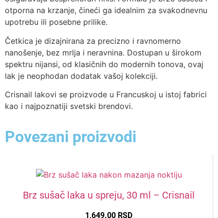
Nude
otporna na krzanje, čineći ga idealnim za svakodnevnu
New
040
032
021
012
upotrebu ili posebne prilike.
Četkica je dizajnirana za precizno i ravnomerno
126
nanošenje, bez mrlja i neravnina. Dostupan u širokom
Blue, Violet
spektru nijansi, od klasičnih do modernih tonova, ovaj
lak je neophodan dodatak vašoj kolekciji.
New
044
025
028
033
042
014
029
023
51
58
Crisnail lakovi se proizvode u Francuskoj u istoj fabrici
kao i najpoznatiji svetski brendovi.
Dark, Gris i Green
New
New
048
041
043
039
026
017
020
030
Povezani proizvodi
New
New
010
018
53
55
52
French
New
New
022
013
102
164
100
103
184
Žute i Narandžaste
Brz sušač laka u spreju, 30 ml – Crisnail
36
54
1,649.00
RSD