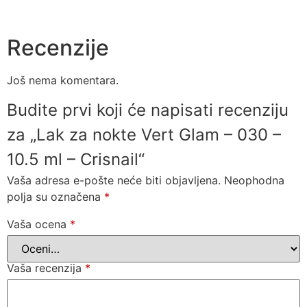
Recenzije
Još nema komentara.
Budite prvi koji će napisati recenziju
za „Lak za nokte Vert Glam – 030 –
10.5 ml – Crisnail“
Vaša adresa e-pošte neće biti objavljena.
Neophodna
polja su označena
*
Vaša ocena
*
Vaša recenzija
*