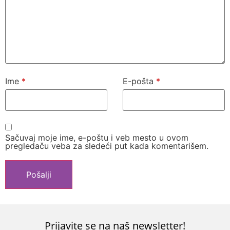
Ime
*
E-pošta
*
Sačuvaj moje ime, e-poštu i veb mesto u ovom
pregledaču veba za sledeći put kada komentarišem.
Prijavite se na naš newsletter!