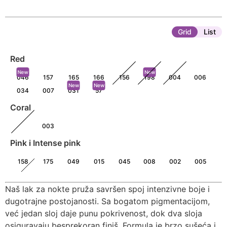
Grid
List
Red
New
New
046
157
165
166
156
198
004
006
New
New
034
007
031
57
Coral
003
Pink i Intense pink
158
175
049
015
045
008
002
005
229
016
019
Naš lak za nokte pruža savršen spoj intenzivne boje i
Pastel
dugotrajne postojanosti. Sa bogatom pigmentacijom,
New
047
038
027
024
037
35
56
već jedan sloj daje punu pokrivenost, dok dva sloja
osiguravaju besprekoran finiš. Formula je brzo sušeća i