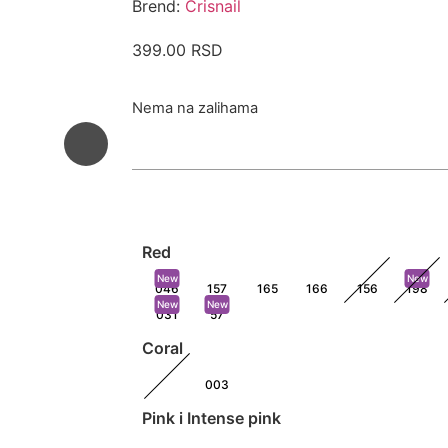
Brend:
Crisnail
399.00
RSD
Nema na zalihama
Red
New
New
046
157
165
166
156
198
New
New
031
57
Coral
003
Pink i Intense pink