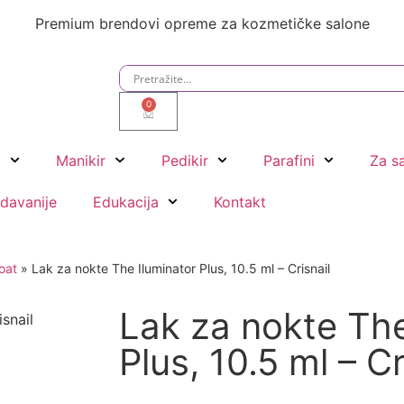
reme za kozmetičke salone
0
t
Manikir
Pedikir
Parafini
Za s
davanije
Edukacija
Kontakt
oat
»
Lak za nokte The Iluminator Plus, 10.5 ml – Crisnail
Lak za nokte The
Plus, 10.5 ml – Cr