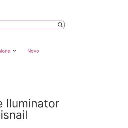
alone
Novo
 Iluminator
isnail