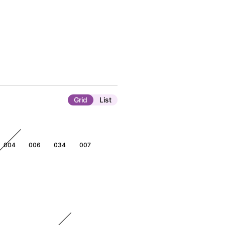
Grid
List
004
006
034
007