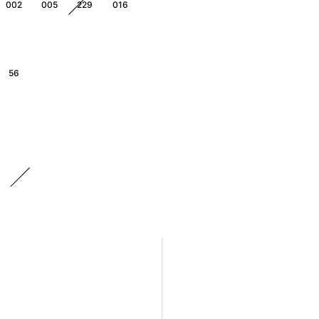
002
005
229
016
56
029
023
51
58
020
030
010
018
New
184