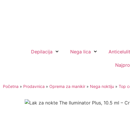
Premium brendovi op
Depilacija
Nega lica
Anticeluli
Najpro
Početna
»
Prodavnica
»
Oprema za manikir
»
Nega noktiju
»
Top c