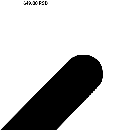
649.00
RSD
Žute i Narandžaste
36
54